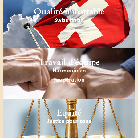
Qualité imbattable
Swiss finish
Travail d'équipe
Harmonie en
coopération
Equité
Justice pour tous